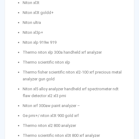
Niton xl3t
Niton xl3t goldd+
Niton ultra
Niton xl3p+
Niton xlp 919w 919
Thermo niton xlp 300a handheld xrf analyzer
Thermo scientific niton xlp
Thermo fisher scientific niton xl2-100 xrf precious metal
analyzer gun gold
Niton xl5 alloy analyzer handheld xrf spectrometer ndt
flaw detector xl2 xl3 pmi
Niton xrf 300aw paint analyzer –
Ge pmi+/ niton xl3t 900 gold xrf
Thermo niton xl2 800 analyzer
Thermo scientific niton xl3t 800 xrf analyzer