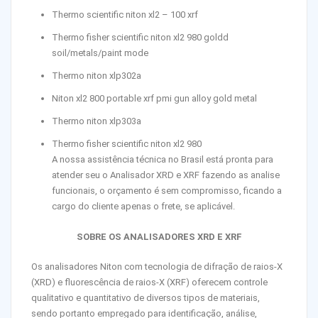
Thermo scientific niton xl2 – 100 xrf
Thermo fisher scientific niton xl2 980 goldd
soil/metals/paint mode
Thermo niton xlp302a
Niton xl2 800 portable xrf pmi gun alloy gold metal
Thermo niton xlp303a
Thermo fisher scientific niton xl2 980
A nossa assistência técnica no Brasil está pronta para
atender seu o Analisador XRD e XRF fazendo as analise
funcionais, o orçamento é sem compromisso, ficando a
cargo do cliente apenas o frete, se aplicável.
SOBRE OS ANALISADORES XRD E XRF
Os analisadores Niton com tecnologia de difração de raios-X
(XRD) e fluorescência de raios-X (XRF) oferecem controle
qualitativo e quantitativo de diversos tipos de materiais,
sendo portanto empregado para identificação, análise,