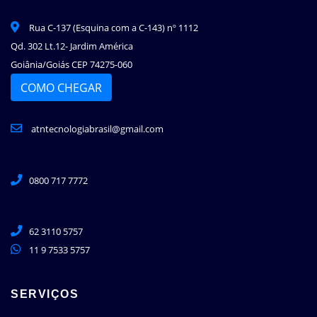
Rua C-137 (Esquina com a C-143) nº 1112
Qd. 302 Lt.12- Jardim América
Goiânia/Goiás CEP 74275-060
COMO CHEGAR
atntecnologiabrasil@gmail.com
0800 717 7772
62 3110 5757
11 9 7533 5757
SERVIÇOS