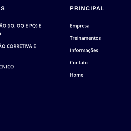
OS
PRINCIPAL
O (IQ, OQ E PQ) E
Empresa
O
Treinamentos
O CORRETIVA E
Informações
Contato
CNICO
Home