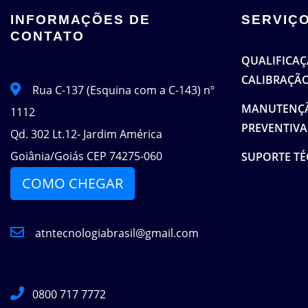
INFORMAÇÕES DE
SERVIÇ
CONTATO
QUALIFICAÇÃ
CALIBRAÇÃ
Rua C-137 (Esquina com a C-143) nº
MANUTENÇÃ
1112
PREVENTIVA
Qd. 302 Lt.12- Jardim América
Goiânia/Goiás CEP 74275-060
SUPORTE TÉ
COMO CHEGAR
atntecnologiabrasil@gmail.com
0800 717 7772