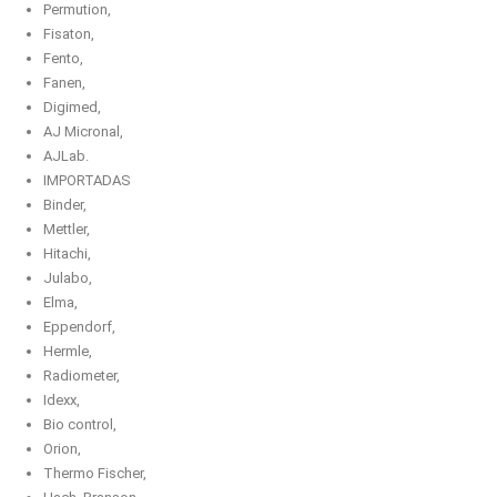
Permution,
Fisaton,
Fento,
Fanen,
Digimed,
AJ Micronal,
AJLab.
IMPORTADAS
Binder,
Mettler,
Hitachi,
Julabo,
Elma,
Eppendorf,
Hermle,
Radiometer,
Idexx,
Bio control,
Orion,
Thermo Fischer,