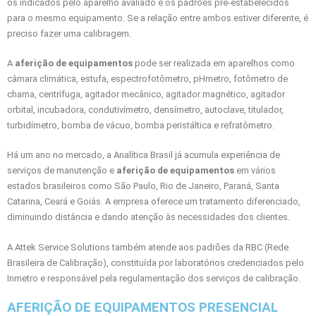
os indicados pelo aparelho avaliado e os padrões pré-estabelecidos
para o mesmo equipamento. Se a relação entre ambos estiver diferente, é
preciso fazer uma calibragem.
A
aferição de equipamentos
pode ser realizada em aparelhos como
câmara climática, estufa, espectrofotômetro, pHmetro, fotômetro de
chama, centrífuga, agitador mecânico, agitador magnético, agitador
orbital, incubadora, condutivímetro, densímetro, autoclave, titulador,
turbidímetro, bomba de vácuo, bomba peristáltica e refratômetro.
Há um ano no mercado, a Analítica Brasil já acumula experiência de
serviços de manutenção e
aferição de equipamentos
em vários
estados brasileiros como São Paulo, Rio de Janeiro, Paraná, Santa
Catarina, Ceará e Goiás. A empresa oferece um tratamento diferenciado,
diminuindo distância e dando atenção às necessidades dos clientes.
A Attek Service Solutions também atende aos padrões da RBC (Rede
Brasileira de Calibração), constituída por laboratórios credenciados pelo
Inmetro e responsável pela regulamentação dos serviços de calibração.
AFERIÇÃO DE EQUIPAMENTOS PRESENCIAL