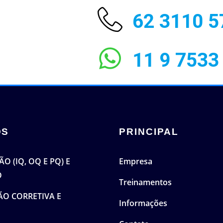
62 3110 5
11 9 7533
OS
PRINCIPAL
O (IQ, OQ E PQ) E
Empresa
O
Treinamentos
O CORRETIVA E
Informações