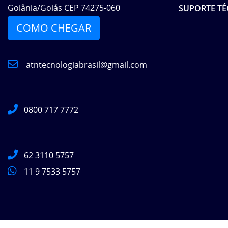
Goiânia/Goiás CEP 74275-060
SUPORTE TÉ
COMO CHEGAR
atntecnologiabrasil@gmail.com
0800 717 7772
62 3110 5757
11 9 7533 5757