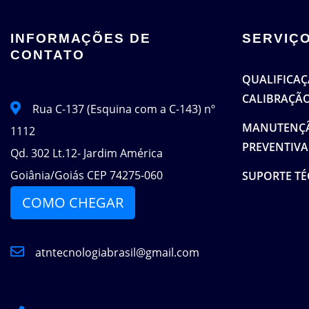
INFORMAÇÕES DE
SERVIÇ
CONTATO
QUALIFICAÇÃ
CALIBRAÇÃ
Rua C-137 (Esquina com a C-143) nº
MANUTENÇÃ
1112
PREVENTIVA
Qd. 302 Lt.12- Jardim América
Goiânia/Goiás CEP 74275-060
SUPORTE TÉ
COMO CHEGAR
atntecnologiabrasil@gmail.com