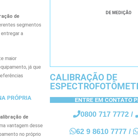
DE MEDIÇÃO
bração de
iferentes segmentos
 entregar a
te maior
equipamento, já que
CALIBRAÇÃO DE
referências
ESPECTROFOTÔMETR
NA PRÓPRIA
ENTRE EM CONTATO P
0800 717 7772
/
alibração de
Uma vantagem desse
62 9 8610 7777
/
ipamento no próprio