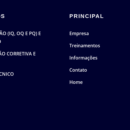
OS
PRINCIPAL
O (IQ, OQ E PQ) E
Empresa
O
Treinamentos
O CORRETIVA E
Informações
Contato
CNICO
Home