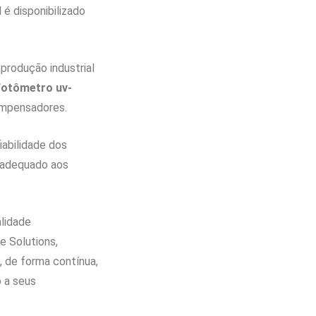
 é disponibilizado
produção industrial
fotômetro uv-
ompensadores.
iabilidade dos
, adequado aos
lidade
e Solutions,
, de forma contínua,
 a seus